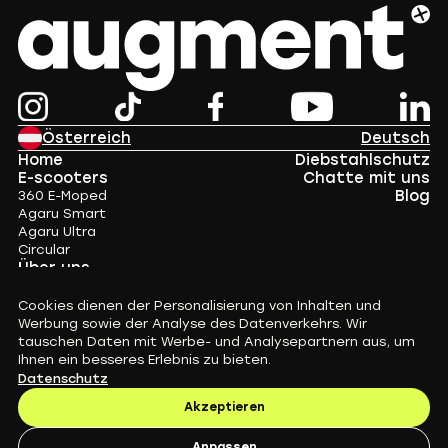
Österreich
Deutsch
Home
Diebstahlschutz
E-scooters
Chatte mit uns
Blog
360 E-Moped
Agaru Smart
Agaru Ultra
Circular
Über uns
Kontakt
Cookies dienen der Personalisierung von Inhalten und
Werbung sowie der Analyse des Datenverkehrs. Wir
tauschen Daten mit Werbe- und Analysepartnern aus, um
Datenschutz
Ihnen ein besseres Erlebnis zu bieten.
Serviceverträge
Datenschutz
Impressum
Akzeptieren
Augment Sports
Augment eShop
© 2020 - 2026 Augment Mobility Ab. Alle Rechte vorbehalten.
Anpassen