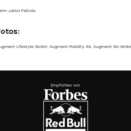
errn Jukka Peltola
Fotos:
ugment Lifestyle GmbH, Augment Mobility Ab, Augment Ski Gmb
Empfohlen von