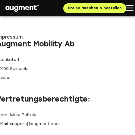
Preise ansehen & bestellen
mpressum.
Augment Mobility Ab
pankatu 1
0100 Seinäjoki
inland
Vertretungsberechtigte:
errn Jukka Peltola
-Mail: support@augment.eco