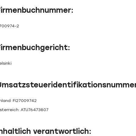
Firmenbuchnummer:
700974-2
Firmenbuchgericht:
lsinki
Umsatzsteueridentifikationsnummer
inland: FI27009742
sterreich: ATU76473807
nhaltlich verantwortlich: