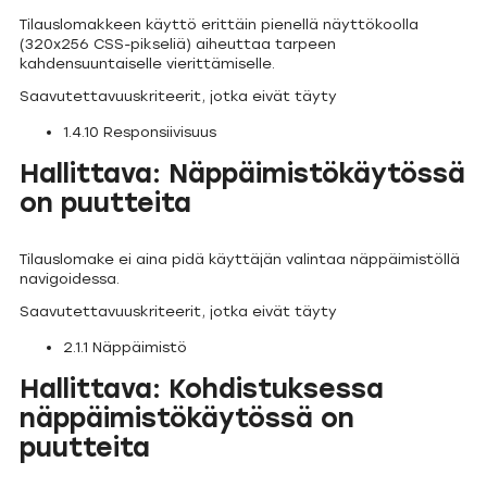
Tilauslomakkeen käyttö erittäin pienellä näyttökoolla
(320x256 CSS-pikseliä) aiheuttaa tarpeen
kahdensuuntaiselle vierittämiselle.
Saavutettavuuskriteerit, jotka eivät täyty
1.4.10 Responsiivisuus
Hallittava: Näppäimistökäytössä
on puutteita
Tilauslomake ei aina pidä käyttäjän valintaa näppäimistöllä
navigoidessa.
Saavutettavuuskriteerit, jotka eivät täyty
2.1.1 Näppäimistö
Hallittava: Kohdistuksessa
näppäimistökäytössä on
puutteita