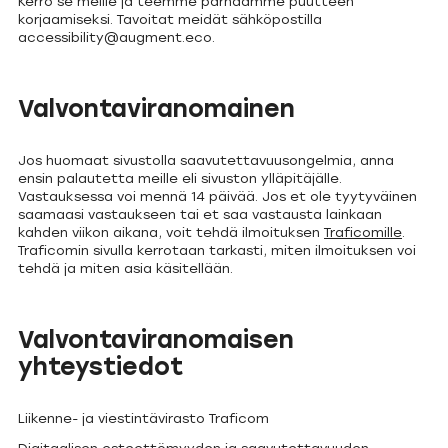
Kerro se meille ja teemme parhaamme puutteen
korjaamiseksi. Tavoitat meidät sähköpostilla
accessibility@augment.eco.
Valvontaviranomainen
Jos huomaat sivustolla saavutettavuusongelmia, anna
ensin palautetta meille eli sivuston ylläpitäjälle.
Vastauksessa voi mennä 14 päivää. Jos et ole tyytyväinen
saamaasi vastaukseen tai et saa vastausta lainkaan
kahden viikon aikana, voit tehdä ilmoituksen
Traficomille
.
Traficomin sivulla kerrotaan tarkasti, miten ilmoituksen voi
tehdä ja miten asia käsitellään.
Valvontaviranomaisen
yhteystiedot
Liikenne- ja viestintävirasto Traficom