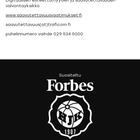
Digitaalisen esteettömyyden ja saavutettavuuden
valvontayksikkö
www.saavutettavuusvaatimukset.fi
saavutettavuus(at)traficom.fi
puhelinnumero vaihde 029 534 5000
Suositeltu