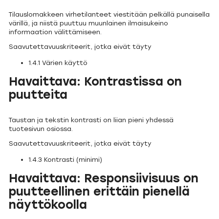
Tilauslomakkeen virhetilanteet viestitään pelkällä punaisella
värillä, ja niistä puuttuu muunlainen ilmaisukeino
informaation välittämiseen.
Saavutettavuuskriteerit, jotka eivät täyty
1.4.1 Värien käyttö
Havaittava: Kontrastissa on
puutteita
Taustan ja tekstin kontrasti on liian pieni yhdessä
tuotesivun osiossa.
Saavutettavuuskriteerit, jotka eivät täyty
1.4.3 Kontrasti (minimi)
Havaittava: Responsiivisuus on
puutteellinen erittäin pienellä
näyttökoolla