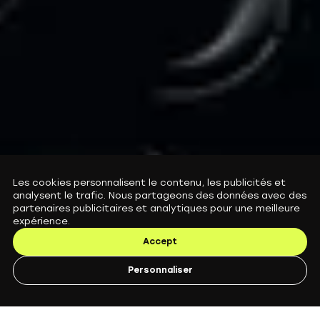
Les cookies personnalisent le contenu, les publicités et
Couverture contre le vol
analysent le trafic. Nous partageons des données avec des
Fini le stress.
partenaires publicitaires et analytiques pour une meilleure
expérience.
Accept
Personnaliser
Parfois, un antivol ne suffit pas.