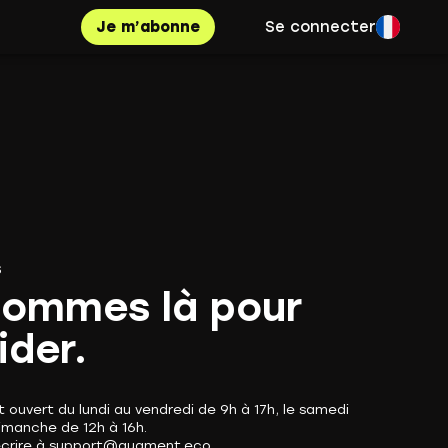
Je m’abonne
Se connecter
s
sommes là pour
ider.
st ouvert du lundi au vendredi de 9h à 17h, le samedi
dimanche de 12h à 16h.
écrire à support@augment.eco.