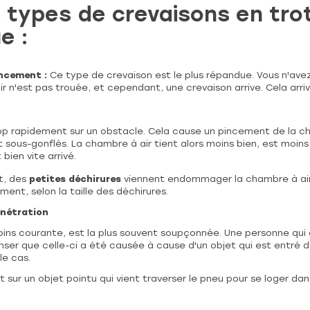
 types de crevaisons en tro
e :
incement :
Ce type de crevaison est le plus répandue. Vous n'ave
ir n'est pas trouée, et cependant, une crevaison arrive. Cela arri
op rapidement sur un obstacle. Cela cause un pincement de la c
 sous-gonflés. La chambre à air tient alors moins bien, est moins
bien vite arrivé.
t, des
petites déchirures
viennent endommager la chambre à air 
ment, selon la taille des déchirures.
énétration
moins courante, est la plus souvent soupçonnée. Une personne qui
ser que celle-ci a été causée à cause d'un objet qui est entré d
le cas.
t sur un objet pointu qui vient traverser le pneu pour se loger dan