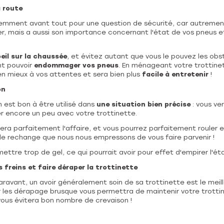
a route
demment avant tout pour une question de sécurité, car autremen
ver, mais a aussi son importance concernant l'état de vos pneus 
eil sur la chaussée
, et évitez autant que vous le pouvez les obs
nt pouvoir
endommager vos pneus
. En ménageant votre trottinet
en mieux à vos attentes et sera bien plus
facile à entretenir
!
on
n est bon à être utilisé dans
une situation bien précise
: vous ve
er encore un peu avec votre trottinette.
fera parfaitement l'affaire, et vous pourrez parfaitement rouler
 de rechange que nous nous empressons de vous faire parvenir !
ettre trop de gel, ce qui pourrait avoir pour effet d'empirer l'ét
s freins et faire déraper la trottinette
vant, un avoir généralement soin de sa trottinette est le meille
er les dérapage brusque vous permettra de maintenir votre trotti
vous évitera bon nombre de crevaison !