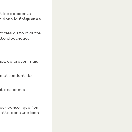
t les accidents
et donc la
fréquence
tacles ou tout autre
te électrique,
nez de crever, mais
 en attendant de
at des pneus.
ur conseil que l'on
nette dans une bien