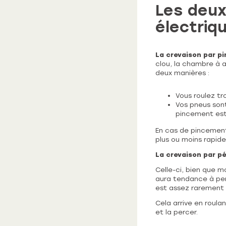
Les deux
électriqu
La crevaison par p
clou, la chambre à a
deux manières :
Vous roulez tr
Vos pneus sont
pincement est 
En cas de pincemen
plus ou moins rapide
La crevaison par p
Celle-ci, bien que 
aura tendance à pen
est assez rarement 
Cela arrive en roulan
et la percer.