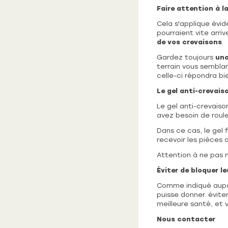
Faire attention à l
Cela s'applique évi
pourraient vite arri
de vos crevaisons
.
Gardez toujours
uno
terrain vous sembla
celle-ci répondra bi
Le gel anti-crevais
Le gel anti-crevaiso
avez besoin de roul
Dans ce cas, le gel 
recevoir les pièces
Attention à ne pas m
Éviter de bloquer le
Comme indiqué aupara
puisse donner. évit
meilleure santé, et 
Nous contacter