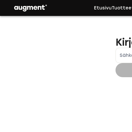
Etusivu
Tuottee
Kir
Sähk