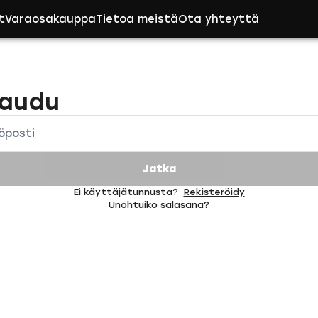
t
Varaosakauppa
Tietoa meistä
Ota yhteyttä
jaudu
öposti
Jatka
Ei käyttäjätunnusta?
Rekisteröidy
Unohtuiko salasana?