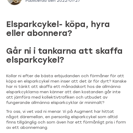
Publicerad den
2022-01-27
Elsparkcykel- köpa, hyra
eller abonnera?
Går ni i tankarna att skaffa
elsparkcykel?
Kollar ni efter de bästa erbjudanden och förmåner för att
köpa en elsparkcykel men inser att det är för dyrt? Kanske
har ni tänkt att skaffa ett månadskort hos de allmänna
elsparkcyklarna men känner att den kostanden går inte
att jämföra med kollektivtrafiken och utbudet av
fungerande allmänna elsparkcyklar är minimalt?
Tro oss, vi vet vad ni menar. Vi på Augment har hittat
något däremellan, en personlig elsparkcykel som alltid
finns tillgänglig och som även har ett förmånligt pris i form
av ett abonnemang.