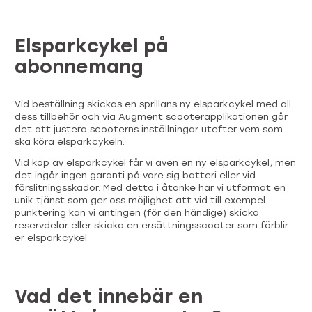
Elsparkcykel på
abonnemang
Vid beställning skickas en sprillans ny elsparkcykel med all
dess tillbehör och via Augment scooterapplikationen går
det att justera scooterns inställningar utefter vem som
ska köra elsparkcykeln.
Vid köp av elsparkcykel får vi även en ny elsparkcykel, men
det ingår ingen garanti på vare sig batteri eller vid
förslitningsskador. Med detta i åtanke har vi utformat en
unik tjänst som ger oss möjlighet att vid till exempel
punktering kan vi antingen (för den händige) skicka
reservdelar eller skicka en ersättningsscooter som förblir
er elsparkcykel.
Vad det innebär en