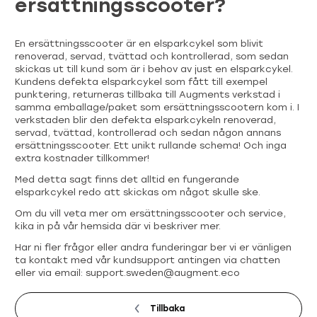
ersättningsscooter?
En ersättningsscooter är en elsparkcykel som blivit
renoverad, servad, tvättad och kontrollerad, som sedan
skickas ut till kund som är i behov av just en elsparkcykel.
Kundens defekta elsparkcykel som fått till exempel
punktering, returneras tillbaka till Augments verkstad i
samma emballage/paket som ersättningsscootern kom i. I
verkstaden blir den defekta elsparkcykeln renoverad,
servad, tvättad, kontrollerad och sedan någon annans
ersättningsscooter. Ett unikt rullande schema! Och inga
extra kostnader tillkommer!
Med detta sagt finns det alltid en fungerande
elsparkcykel redo att skickas om något skulle ske.
Om du vill veta mer om ersättningsscooter och service,
kika in på vår hemsida där vi beskriver mer.
Har ni fler frågor eller andra funderingar ber vi er vänligen
ta kontakt med vår kundsupport antingen via chatten
eller via email: support.sweden@augment.eco
Tillbaka