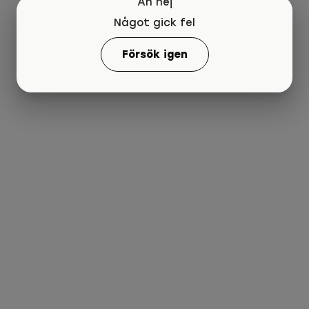
Åh nej
Något gick fel
Försök igen