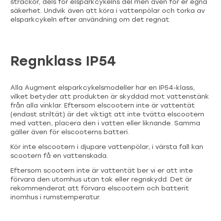
sträckor, dels för elsparkcykelns del men även för er egna
säkerhet. Undvik även att köra i vattenpölar och torka av
elsparkcykeln efter användning om det regnat.
Regnklass IP54
Alla Augment elsparkcykelsmodeller har en IP54-klass,
vilket betyder att produkten är skyddad mot vattenstänk
från alla vinklar. Eftersom elscootern inte är vattentät
(endast striltät) är det viktigt att inte tvätta elscootern
med vatten, placera den i vatten eller liknande. Samma
gäller även för elscooterns batteri.
Kör inte elscootern i djupare vattenpölar, i värsta fall kan
scootern få en vattenskada.
Eftersom scootern inte är vattentät ber vi er att inte
förvara den utomhus utan tak eller regnskydd. Det är
rekommenderat att förvara elscootern och batterit
inomhus i rumstemperatur.