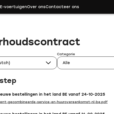
e
E-voertuigen
Over ons
Contacteer ons
rhoudscontract
Categorie
utch)
Alle
step
ieuwe bestellingen in het land BE vanaf 24-10-2025
nt-gecombineerde-service-en-huurovereenkomst-nl-be.pdf