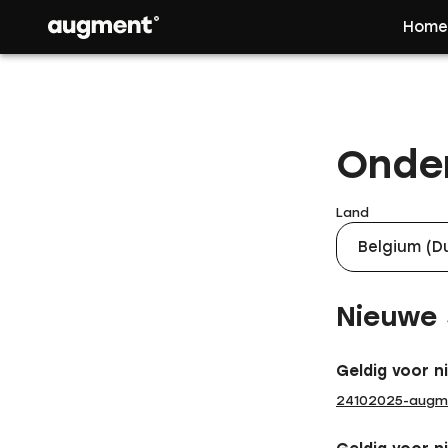
Hom
Onde
Land
Belgium (D
Nieuwe 
Geldig voor n
24102025-augme