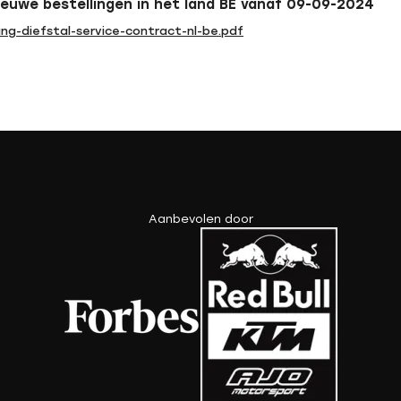
ieuwe bestellingen in het land BE vanaf 09-09-2024
g-diefstal-service-contract-nl-be.pdf
Aanbevolen door