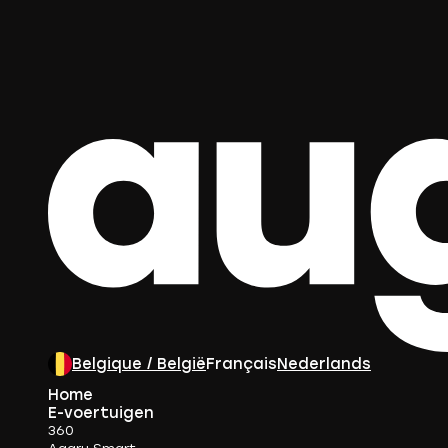
Belgique / België
Français
Nederlands
Home
E-voertuigen
360