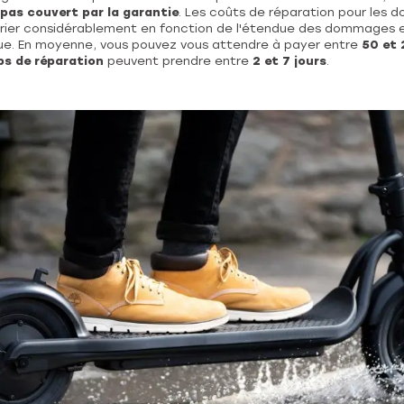
pas couvert par la garantie
. Les coûts de réparation pour les
arier considérablement en fonction de l'étendue des dommages 
que. En moyenne, vous pouvez vous attendre à payer entre
50 et 
s de réparation
peuvent prendre entre
2 et 7 jours
.