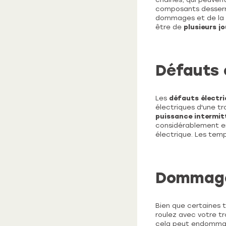
composants desserré
dommages et de la m
être de
plusieurs jo
Défauts 
Les
défauts électr
électriques d'une t
puissance intermit
considérablement en
électrique. Les tem
Dommage
Bien que certaines t
roulez avec votre tr
cela peut endommag