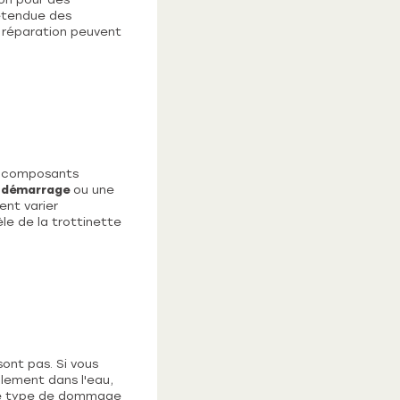
étendue des
 réparation peuvent
s composants
 démarrage
ou une
ent varier
e de la trottinette
sont pas. Si vous
llement dans l'eau,
ce type de dommage