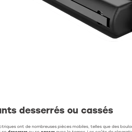
ts desserrés ou cassés
ctriques ont de nombreuses pièces mobiles, telles que des boulon
t se
desserrer
ou se
casser
avec le temps. Les coûts de réparati