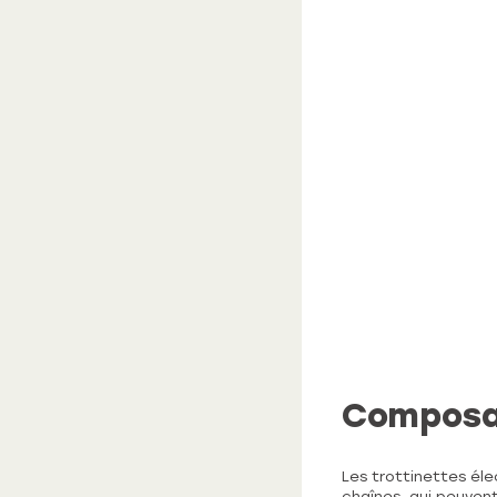
Composan
Les trottinettes éle
chaînes, qui peuven