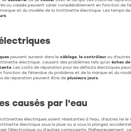
s ou cassés peuvent varier considérablement en fonction de l'
arque et du modèle de la trottinette électrique. Les temps de
urs
.
électriques
iques
peuvent survenir dans le
câblage
,
le
contrôleur
ou d'autre
rottinette électrique, causant des problèmes tels qu'un
échec de
tente
. Les coûts de réparation pour les défauts électriques peuv
 fonction de l'étendue du problème et de la marque et du modèl
ps de réparation peuvent être de
plusieurs jours
.
s causés par l'eau
rottinettes électriques soient résistantes à l'eau, d'autres ne le 
ottinette électrique sous la pluie ou si vous la plongez accidente
er l'électronique ou d'autres composants. Malheureusement, 