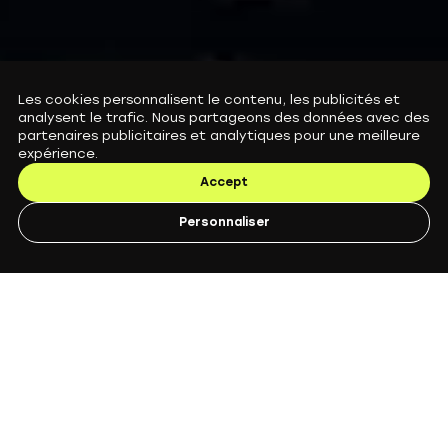
Les cookies personnalisent le contenu, les publicités et
Couverture contre le vol
analysent le trafic. Nous partageons des données avec des
Fini le stress.
partenaires publicitaires et analytiques pour une meilleure
expérience.
Accept
Personnaliser
Parfois, un antivol ne suffit pas.
Protégez votre
trottinette contre
le vol, le vandalisme
et même la perte.