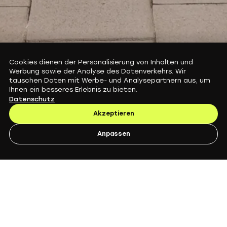
Cookies dienen der Personalisierung von Inhalten und
E-Scooter Subscription in Europe: Guides,
Werbung sowie der Analyse des Datenverkehrs. Wir
Performance and Service Explained
tauschen Daten mit Werbe- und Analysepartnern aus, um
Augment blog
Ihnen ein besseres Erlebnis zu bieten.
Datenschutz
Akzeptieren
Noch keine Artikel, schau bald wieder
Anpassen
vorbei!
Empfohlen von