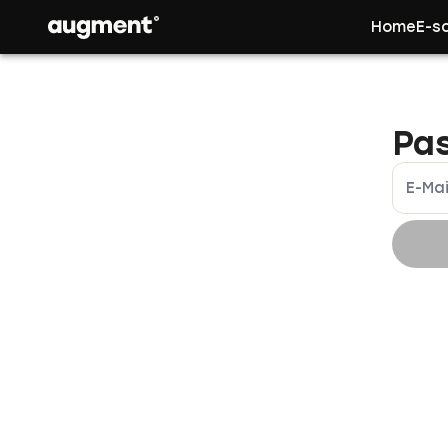
Navigated to Reset Password | augment.eco
Home
E-s
Pa
E-Mai