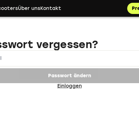
cooters
Über uns
Kontakt
Pr
sswort vergessen?
l
Passwort ändern
Einloggen