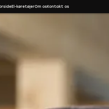
orside
El-køretøjer
Om os
Kontakt os