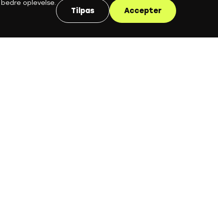
 bedre oplevelse.
Tilpas
Accepter
for at
t sammen inden for
le.
veret.
Ekspresudskiftninger
arationer
ngerer loopet.