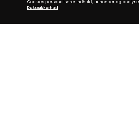
Cookies personaliserer indhold, annoncer og analyse
Datasikkerhed
Vi ha
Reparere, udskift
en
Lavere startomkostninger samm