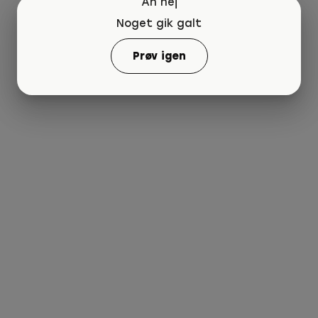
Åh nej
Noget gik galt
Prøv igen