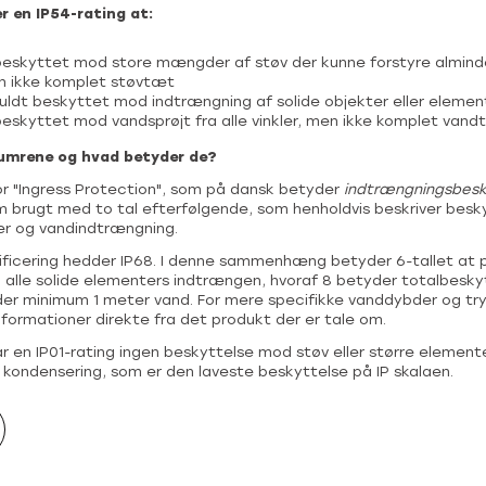
r en IP54-rating at:
beskyttet mod store mængder af støv der kunne forstyre almindel
n ikke komplet støvtæt
uldt beskyttet mod indtrængning af solide objekter eller elemen
eskyttet mod vandsprøjt fra alle vinkler, men ikke komplet van
numrene og hvad betyder de?
for "Ingress Protection", som på dansk betyder
indtrængningsbesk
em brugt med to tal efterfølgende, som henholdvis beskriver bes
er og vandindtrængning.
sificering hedder IP68. I denne sammenhæng betyder 6-tallet at 
alle solide elementers indtrængen, hvoraf 8 betyder totalbesky
r minimum 1 meter vand. For mere specifikke vanddybder og tryk
nformationer direkte fra det produkt der er tale om.
 en IP01-rating ingen beskyttelse mod støv eller større element
kondensering, som er den laveste beskyttelse på IP skalaen.