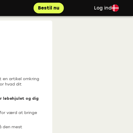
Bestil nu
Log ind
t en artikel omkring
or hvad dit
r løbehjulet og dig
for værd at bringe
på den mest