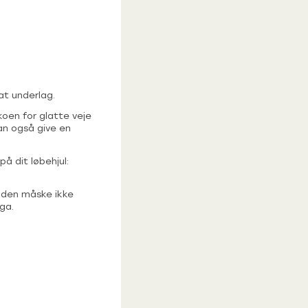
at underlag.
koen for glatte veje
an også give en
å dit løbehjul:
r den måske ikke
ga.