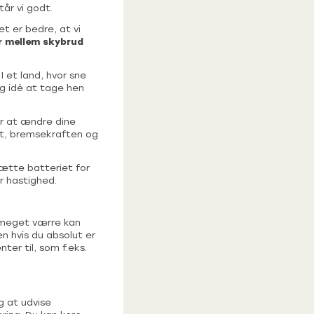
tår vi godt.
et er bedre, at vi
r mellem skybrud
I et land, hvor sne
ig idé at tage hen
or at ændre dine
set, bremsekraften og
sætte batteriet for
r hastighed.
n meget værre kan
en hvis du absolut er
ter til, som f.eks.
g at udvise