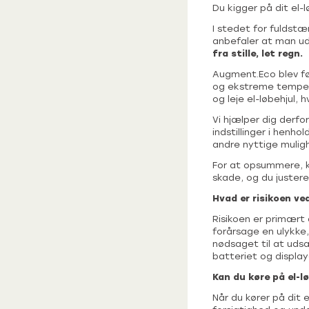
Du kigger på dit el-l
I stedet for fuldstæn
anbefaler at man ud
fra stille, let regn.
Augment.Eco blev førs
og ekstreme tempera
og leje el-løbehjul, 
Vi hjælper dig derfo
indstillinger i henh
andre nyttige muligh
For at opsummere, k
skade, og du justere
Hvad er risikoen ved
Risikoen er primært
forårsage en ulykke,
nødsaget til at udsæ
batteriet og display
Kan du køre på el-lø
Når du kører på dit 