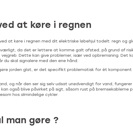
ved at køre i regnen
ved at køre i regnen med dit elektriske løbehjul todelt: regn og gl
værligt, da det er lettere at komme galt afsted, på grund af risi
 vejgreb. Dette kan give problemer, især ved opbremsning. Det k
år du skal signalere med den ene hånd.
gøre jorden glat, er det specifikt problematisk for ét komponent p
and, og når den ser sig selv udsat unødvendigt for vand, fungere
 kan også blive påvirket på sigt, såsom rust på bremsekablerne p
esom hos almindelige cykler.
l man gøre ?