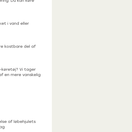
ing. Du kan køre
et i vand eller
re kostbare del af
-køretøj? Vi tager
 af en mere vanskelig
lse af løbehjulets
ag.