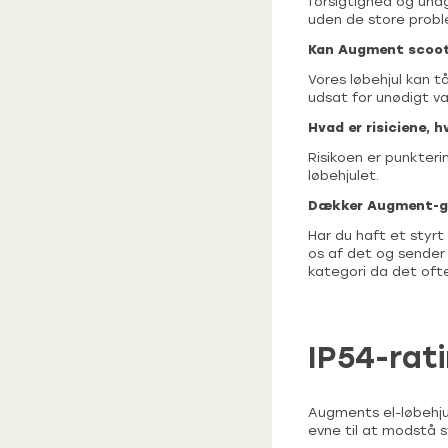
forsigtighed og und
uden de store probl
Kan Augment scoot
Vores løbehjul kan t
udsat for unødigt va
Hvad er risiciene, hv
Risikoen er punkteri
løbehjulet.
Dækker Augment-ga
Har du haft et styr
os af det og sender 
kategori da det oft
IP54-rat
Augments el-løbehjul
evne til at modstå s