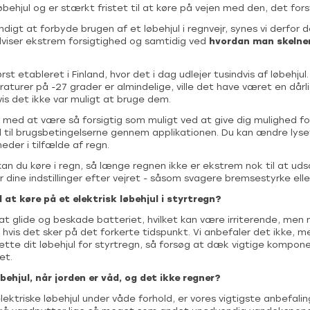
øbehjul og er stærkt fristet til at køre på vejen med den, det fors
digt at forbyde brugen af et løbehjul i regnvejr, synes vi derfor d
viser ekstrem forsigtighed og samtidig ved
hvordan man skelne
t etableret i Finland, hvor det i dag udlejer tusindvis af løbehjul. 
turer på -27 grader er almindelige, ville det have været en dårl
hvis det ikke var muligt at bruge dem.
r med at være så forsigtig som muligt ved at give dig mulighed f
old til brugsbetingelserne gennem applikationen. Du kan ændre ly
eder i tilfælde af regn.
an du køre i regn, så længe regnen ikke er ekstrem nok til at ud
r dine indstillinger efter vejret - såsom svagere bremsestyrke elle
 at køre på et elektrisk løbehjul i styrtregn?
 at glide og beskade batteriet, hvilket kan være irriterende, me
 hvis det sker på det forkerte tidspunkt. Vi anbefaler det ikke, m
tte dit løbehjul for styrtregn, så forsøg at dæk vigtige komponen
et.
behjul, når jorden er våd, og det ikke regner?
elektriske løbehjul under våde forhold, er vores vigtigste anbefalin