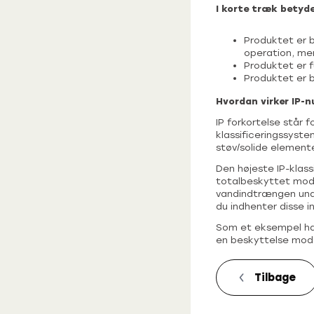
I korte træk betyde
Produktet er 
operation, me
Produktet er f
Produktet er b
Hvordan virker IP-
IP forkortelse står 
klassificeringssyst
støv/solide element
Den højeste IP-klas
totalbeskyttet mod 
vandindtrængen unde
du indhenter disse i
Som et eksempel har
en beskyttelse mod 
Tilbage