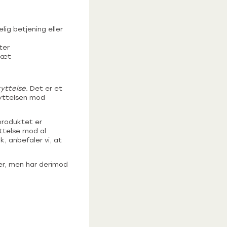
ig betjening eller
ter
dtæt
yttelse.
Det er et
kyttelsen mod
produktet er
ttelse mod al
, anbefaler vi, at
er, men har derimod