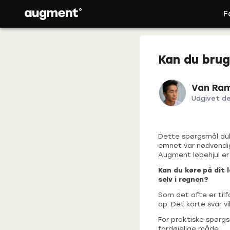
F
Kan du brug
Van Ra
Udgivet d
Dette spørgsmål dukk
emnet var nødvendig.
Augment løbehjul er 
Kan du køre på dit l
selv i regnen?
Som det ofte er tilf
op. Det korte svar v
For praktiske spørg
fordøjelige måde.