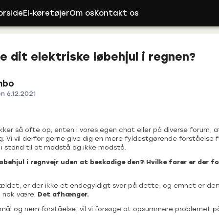
orside
El-køretøjer
Om os
Kontakt os
e dit elektriske løbehjul i regnen?
mbo
en
6.12.2021
er så ofte op, enten i vores egen chat eller på diverse forum, a
 Vi vil derfor gerne give dig en mere fyldestgørende forståelse f
i stand til at modstå og ikke modstå.
øbehjul i regnvejr uden at beskadige den? Hvilke farer er der fo
ældet, er der ikke et endegyldigt svar på dette, og emnet er der
il nok være:
Det afhænger.
smål og nem forståelse, vil vi forsøge at opsummere problemet 