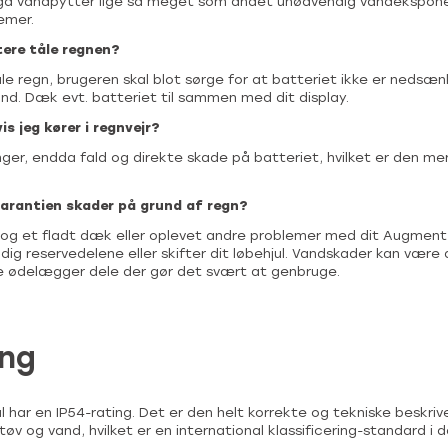
gå vandpytter lige så meget som andet unødvendig vandeksponer
emer.
ere tåle regnen?
åle regn, brugeren skal blot sørge for at batteriet ikke er nedsænk
nd. Dæk evt. batteriet til sammen med dit display.
is jeg kører i regnvejr?
nger, endda fald og direkte skade på batteriet, hvilket er den me
rantien skader på grund af regn?
t og et fladt dæk eller oplevet andre problemer med dit Augment
dig reservedelene eller skifter dit løbehjul. Vandskader kan være
e ødelægger dele der gør det svært at genbruge.
ing
 har en IP54-rating. Det er den helt korrekte og tekniske beskrive
tøv og vand, hvilket er en international klassificering-standard i d