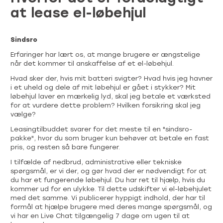
at lease el-løbehjul
Sindsro
Erfaringer har lært os, at mange brugere er ængstelige
når det kommer til anskaffelse af et el-løbehjul.
Hvad sker der, hvis mit batteri svigter? Hvad hvis jeg havner
i et uheld og dele af mit løbehjul er gået i stykker? Mit
løbehjul laver en mærkelig lyd, skal jeg betale et værksted
for at vurdere dette problem? Hvilken forsikring skal jeg
vælge?
Leasingtilbuddet svarer for det meste til en "sindsro-
pakke", hvor du som bruger kun behøver at betale en fast
pris, og resten så bare fungerer.
I tilfælde af nedbrud, administrative eller tekniske
spørgsmål, er vi der, og gør hvad der er nødvendigt for at
du har et fungerende løbehjul. Du har ret til hjælp, hvis du
kommer ud for en ulykke. Til dette udskifter vi el-løbehjulet
med det samme. Vi publicerer hyppigt indhold, der har til
formål at hjælpe brugere med deres mange spørgsmål, og
vi har en Live Chat tilgængelig 7 dage om ugen til at