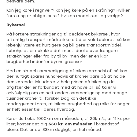
besvare dem.
Kan jeg køre i regnvejr? Kan jeg køre på en skråning? Hvilken
forsikring er obligatorisk? Hvilken model skal jeg vælge?
Bykørsel
På kortere strækninger og til decideret bykørsel, hvor
offentlig transport måske ikke altid er veletableret, så kan
løbehjul være et hurtigere og billigere transportmiddel.
Løbehjulet er nok ikke det mest ideelle over længere
strækninger eller fra by til by, men der er en klar
brugbarhed indenfor byens grænser.
Med en simpel sammenligning af bilens brændstof, så kan
der hurtigt spares hundredvis af kroner bare på at holde
den kørende. Inkluderer vi hele prisen på bilen og de
afgifter der er forbundet med at have bil, så taler vi
selvfølgelig om en helt anden sammenligning med mange
tusinder kroner til forskel. Dog kan det ikke
modargumenteres, at bilens brugbarhed og rolle for nogen
er helt essentiel i deres hverdag.
Kører du f.eks. 1000km om måneden, til 20km/L, af 11 kr. per
liter; koster det dig
550 kr. om måneden
i brændstof
alene. Det er ca. 33km dagligt, en hel måned.