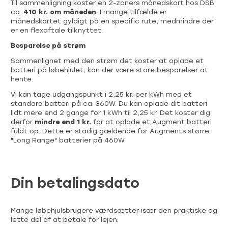
Til sammenligning koster en 2-zoners månedskort hos DSB
ca.
410 kr. om måneden
. I mange tilfælde er
månedskortet gyldigt på en specific rute, medmindre der
er en flexaftale tilknyttet.
Besparelse på strøm
Sammenlignet med den strøm det koster at oplade et
batteri på løbehjulet, kan der være store besparelser at
hente.
Vi kan tage udgangspunkt i 2,25 kr. per kWh med et
standard batteri på ca. 360W. Du kan oplade dit batteri
lidt mere end 2 gange for 1 kWh til 2,25 kr. Det koster dig
derfor
mindre end 1 kr.
for at oplade et Augment batteri
fuldt op. Dette er stadig gældende for Augments større
"Long Range" batterier på 460W.
Din betalingsdato
Mange løbehjulsbrugere værdsætter især den praktiske og
lette del af at betale for lejen.