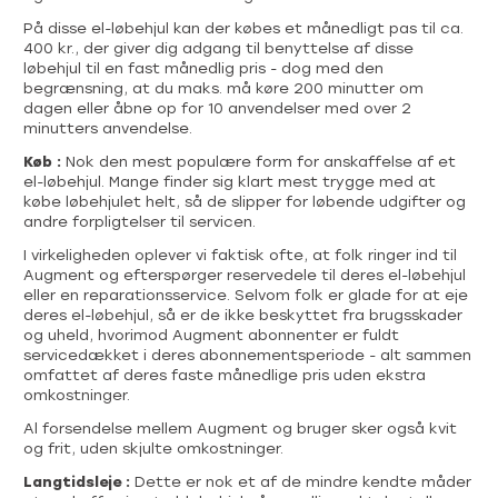
På disse el-løbehjul kan der købes et månedligt pas til ca.
400 kr., der giver dig adgang til benyttelse af disse
løbehjul til en fast månedlig pris - dog med den
begrænsning, at du maks. må køre 200 minutter om
dagen eller åbne op for 10 anvendelser med over 2
minutters anvendelse.
Køb :
Nok den mest populære form for anskaffelse af et
el-løbehjul. Mange finder sig klart mest trygge med at
købe løbehjulet helt, så de slipper for løbende udgifter og
andre forpligtelser til servicen.
I virkeligheden oplever vi faktisk ofte, at folk ringer ind til
Augment og efterspørger reservedele til deres el-løbehjul
eller en reparationsservice. Selvom folk er glade for at eje
deres el-løbehjul, så er de ikke beskyttet fra brugsskader
og uheld, hvorimod Augment abonnenter er fuldt
servicedækket i deres abonnementsperiode - alt sammen
omfattet af deres faste månedlige pris uden ekstra
omkostninger.
Al forsendelse mellem Augment og bruger sker også kvit
og frit, uden skjulte omkostninger.
Langtidsleje :
Dette er nok et af de mindre kendte måder