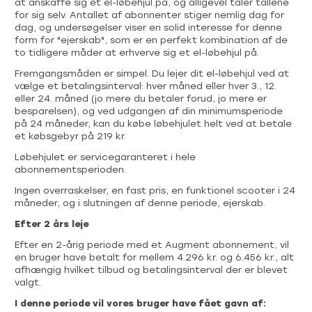
at anskaffe sig et el-løbehjul på, og alligevel taler tallene
for sig selv. Antallet af abonnenter stiger nemlig dag for
dag, og undersøgelser viser en solid interesse for denne
form for "ejerskab", som er en perfekt kombination af de
to tidligere måder at erhverve sig et el-løbehjul på.
Fremgangsmåden er simpel. Du lejer dit el-løbehjul ved at
vælge et betalingsinterval: hver måned eller hver 3., 12.
eller 24. måned (jo mere du betaler forud, jo mere er
besparelsen), og ved udgangen af din minimumsperiode
på 24 måneder, kan du købe løbehjulet helt ved at betale
et købsgebyr på 219 kr.
Løbehjulet er servicegaranteret i hele
abonnementsperioden.
Ingen overraskelser, en fast pris, en funktionel scooter i 24
måneder, og i slutningen af ​​denne periode, ejerskab.
Efter 2 års leje
Efter en 2-årig periode med et Augment abonnement, vil
en bruger have betalt for mellem 4.296 kr. og 6.456 kr., alt
afhængig hvilket tilbud og betalingsinterval der er blevet
valgt.
I denne periode vil vores bruger have fået gavn af: