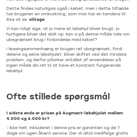
Dette findes naturligvis også i købet, men i dette tilfælde
har brugeren en omkostning, som man har en tendens til
ikke at se:
slitage
.
Vi kan roligt sige, at jo mere et løbehjul bliver brugt, jo
hurtigere bliver det slidt op. Kan vi på denne måde tale om
ubegrænset brug i forbindelse med købet?
I leasingsammenhæng er brugen ret ubegrænset, fordi
delene og selve løbehjulet, bliver skiftet ved det mindste
problem, og derfor påvirker antallet af anvendelser på
ingen måde din ret til at have et konstant fungerende
løbehjul.
Ofte stillede spørgsmål
I sidste ende er prisen på Augment-løbehjulet mellem
4.000 og 6.000 kr?
- Ikke helt. Inkluderet i denne pris er garantien og de 7
dage om ugen åbent service. Der vil altid medfølge gratis