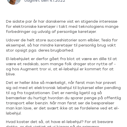
Udgivet den
4.1.2022
De sidste par år har danskerne vist en stigende interesse
for elektroniske køretøjer i takt med teknologiens mange
forbedringer og udvalg af personlige køretøjer.
Udover de helt store succeshistorier som elbiler, Tesla for
eksempel, så har mindre køretøjer til personlig brug vakt
stor opsigt pga. deres brugbarhed.
El-løbehjulet er derfor gået fra blot at være en dille til at
være et redskab, som mange folk drager stor nytte af -
og hos Augment tror vi, at el-løbehjul er kommet for at
blive.
Det er heller ikke så mærkeligt, når først man har prøvet
sig ad med et elektronisk løbehjul til bykørsel eller pendling
til og fra togstationen. Det er nemlig ligetil og så
bemærker du hurtigt hvordan du sparer penge på offentlig
transport eller benzin. Når man først ser de besparelser
man kan lave, er det svært ikke at se fordelene ved et el-
løbehjul.
Hvad koster det så, at have el-løbehjul? For at besvare
dette, er det vigtigt at vi kigger på de primære