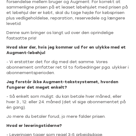
forsendelse mellem bruger og Augment. For korrekt at
sammenligne prisen på et leaset løbehjulet med prisen på
et løbehjul der er købt, skal du tage højde for købsprisen
plus vedligeholdelse, reparation, reservedele og længere
levetid.
Denne sum bringer os langt ud over den oprindelige
fastsatte pris!
Hvad sker der, hvis jeg kommer ud for en ulykke med et
Augment-løbehjul
- Vi erstatter det for dig med det samme. Vores
abonnement omfatter ret til to forbedringer pga. ulykker i
abonnementsperioden.
Jeg forstår ikke Augment-takstsystemet, hvordan
fungerer det meget enkelt?
- Så enkelt som muligt: du kan betale hver måned, eller
hver 3., 12. eller 24. måned (det vil sige abonnementet på
én gang).
Jo mere du betaler forud, jo mere falder prisen.
Hvad er leveringstiderne?
- Leveringen tager som regel 3-5 arbejdsdage.