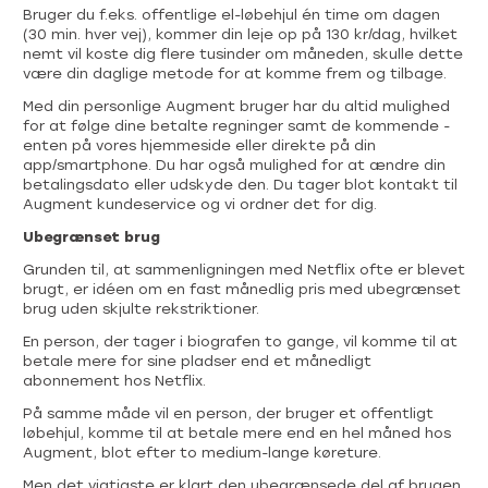
Bruger du f.eks. offentlige el-løbehjul én time om dagen
(30 min. hver vej), kommer din leje op på 130 kr/dag, hvilket
nemt vil koste dig flere tusinder om måneden, skulle dette
være din daglige metode for at komme frem og tilbage.
Med din personlige Augment bruger har du altid mulighed
for at følge dine betalte regninger samt de kommende -
enten på vores hjemmeside eller direkte på din
app/smartphone. Du har også mulighed for at ændre din
betalingsdato eller udskyde den. Du tager blot kontakt til
Augment kundeservice og vi ordner det for dig.
Ubegrænset brug
Grunden til, at sammenligningen med Netflix ofte er blevet
brugt, er idéen om en fast månedlig pris med ubegrænset
brug uden skjulte rekstriktioner.
En person, der tager i biografen to gange, vil komme til at
betale mere for sine pladser end et månedligt
abonnement hos Netflix.
På samme måde vil en person, der bruger et offentligt
løbehjul, komme til at betale mere end en hel måned hos
Augment, blot efter to medium-lange køreture.
Men det vigtigste er klart den ubegrænsede del af brugen.