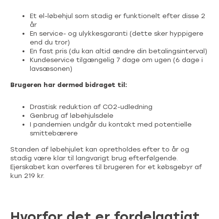
Et el-løbehjul som stadig er funktionelt efter disse 2
år
En service- og ulykkesgaranti (dette sker hyppigere
end du tror)
En fast pris (du kan altid ændre din betalingsinterval)
Kundeservice tilgængelig 7 dage om ugen (6 dage i
lavsæsonen)
Brugeren har dermed bidraget til:
Drastisk reduktion af CO2-udledning
Genbrug af løbehjulsdele
I pandemien undgår du kontakt med potentielle
smittebærere
Standen af løbehjulet kan opretholdes efter to år og
stadig være klar til langvarigt brug efterfølgende.
Ejerskabet kan overføres til brugeren for et købsgebyr af
kun 219 kr.
Hvorfor det er fordelagtigt