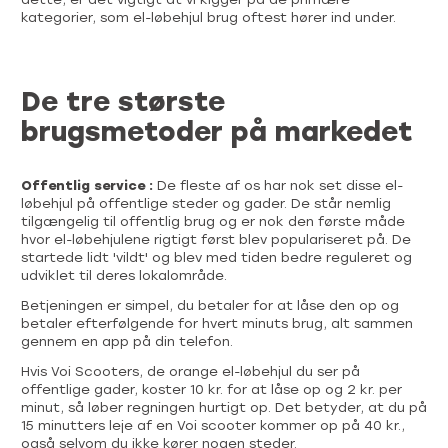
kategorier, som el-løbehjul brug oftest hører ind under.
De tre største
brugsmetoder på markedet
Offentlig service :
De fleste af os har nok set disse el-
løbehjul på offentlige steder og gader. De står nemlig
tilgængelig til offentlig brug og er nok den første måde
hvor el-løbehjulene rigtigt først blev populariseret på. De
startede lidt 'vildt' og blev med tiden bedre reguleret og
udviklet til deres lokalområde.
Betjeningen er simpel, du betaler for at låse den op og
betaler efterfølgende for hvert minuts brug, alt sammen
gennem en app på din telefon.
Hvis Voi Scooters, de orange el-løbehjul du ser på
offentlige gader, koster 10 kr. for at låse op og 2 kr. per
minut, så løber regningen hurtigt op. Det betyder, at du på
15 minutters leje af en Voi scooter kommer op på 40 kr.,
også selvom du ikke kører nogen steder.