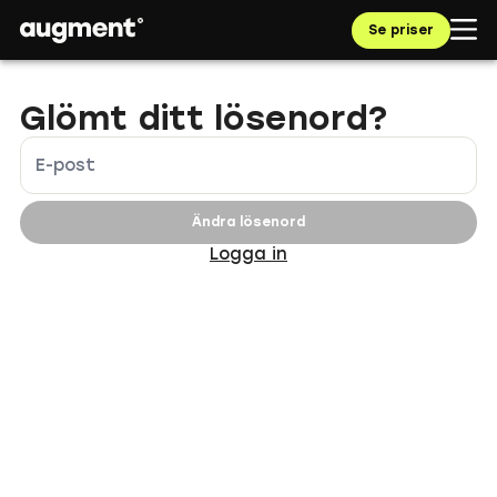
Navigated to Reset Password | augment.eco
Se priser
Glömt ditt lösenord?
E-post
Ändra lösenord
Logga in