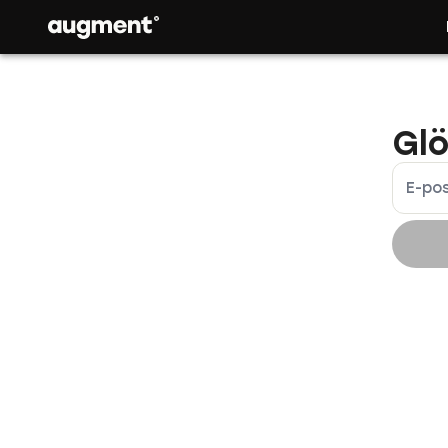
Glö
E-po