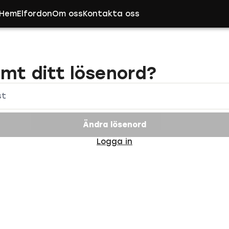
Hem
Elfordon
Om oss
Kontakta oss
mt ditt lösenord?
st
Ändra lösenord
Logga in