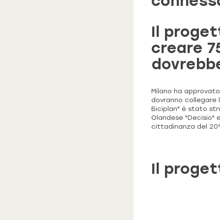
connessa 
Il proge
creare 75
dovrebbe
Milano ha approvato 
dovranno collegare l
Biciplan" è stato st
Olandese "Decisio" e 
cittadinanza del 20% 
Il proge