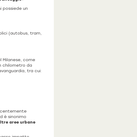
i possiede un
blici (autobus, tram,
del Milanese, come
un chilometro da
avanguardia, tra cui:
 recentemente
ed è sinonimo
ltre aree urbane
 basso impatto