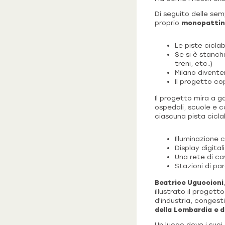
Di seguito delle semp
proprio
monopattino
Le piste cicla
Se si è stanch
treni, etc..)
Milano divente
Il progetto co
Il progetto mira a ga
ospedali, scuole e c
ciascuna pista ciclab
Illuminazione
Display digitali
Una rete di cavi
Stazioni di pa
Beatrice Uguccioni
illustrato il progett
d'industria, congesti
della Lombardia e de
Un luogo dove i suoi