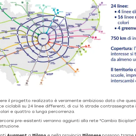
e il progetto realizzato è veramente ambizioso dato che ques
te ciclabili su 24 linee differenti, di cui 16 strade contrassegnate i
olari e quattro a lunga percorrenza.
ercorsi pre-esistenti verranno aggiunti alla rete "Cambio Biciplan"
struzione.
enti
Augment
a
Milano
e nella provincia
Milanese
possono trarne