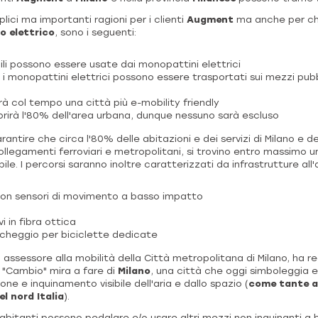
lici ma importanti ragioni per i clienti
Augment
ma anche per ch
 elettrico
, sono i seguenti:
bili possono essere usate dai monopattini elettrici
i i monopattini elettrici possono essere trasportati sui mezzi pub
rà col tempo una città più e-mobility friendly
prirà l'80% dell'area urbana, dunque nessuno sarà escluso
rantire che circa l'80% delle abitazioni e dei servizi di Milano e 
ollegamenti ferroviari e metropolitani, si trovino entro massimo 
ile. I percorsi saranno inoltre caratterizzati da infrastrutture all'
 con sensori di movimento a basso impatto
 in ​​fibra ottica
rcheggio per biciclette dedicate
, assessore alla mobilità della Città metropolitana di Milano, ha
o "Cambio" mira a fare di
Milano
, una città che oggi simboleggia 
one e inquinamento visibile dell'aria e dallo spazio (
come tante a
l nord Italia
).
 abitanti possono pedalare e/o usare altri mezzi non inquinanti a