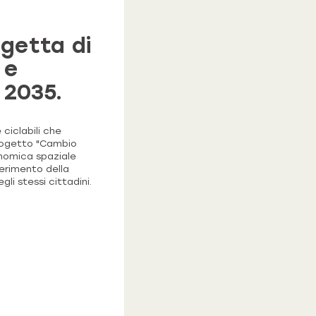
getta di
 e
 2035.
ciclabili che
 progetto "Cambio
onomica spaziale
ferimento della
li stessi cittadini.