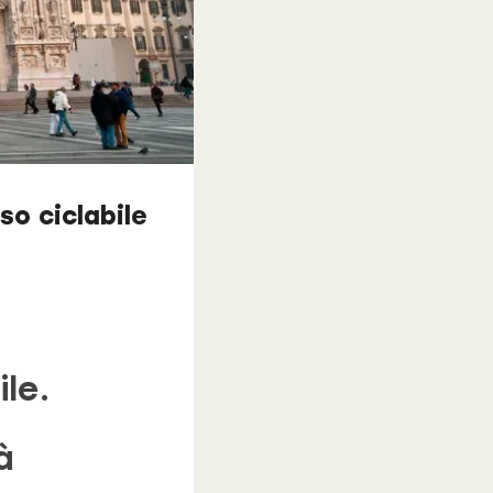
o ciclabile
le.
à