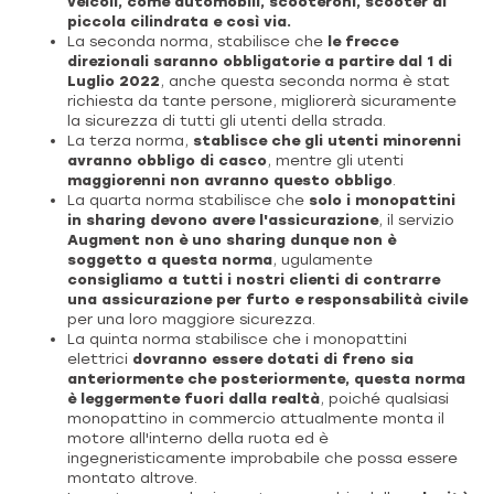
veicoli, come automobili, scooteroni, scooter di
piccola cilindrata e così via.
La seconda norma, stabilisce che
le frecce
direzionali saranno obbligatorie a partire dal 1 di
Luglio 2022
, anche questa seconda norma è stat
richiesta da tante persone, migliorerà sicuramente
la sicurezza di tutti gli utenti della strada.
La terza norma,
stablisce che gli utenti minorenni
avranno obbligo di casco
, mentre gli utenti
maggiorenni non avranno questo obbligo
.
La quarta norma stabilisce che
solo i monopattini
in sharing devono avere l'assicurazione
, il servizio
Augment
non è uno sharing dunque non è
soggetto a questa norma
, ugulamente
consigliamo a tutti i nostri clienti di contrarre
una assicurazione per furto e responsabilità civile
per una loro maggiore sicurezza.
La quinta norma stabilisce che i monopattini
elettrici
dovranno essere dotati di freno sia
anteriormente che posteriormente,
questa norma
è leggermente fuori dalla realtà
, poiché qualsiasi
monopattino in commercio attualmente monta il
motore all'interno della ruota ed è
ingegneristicamente improbabile che possa essere
montato altrove.