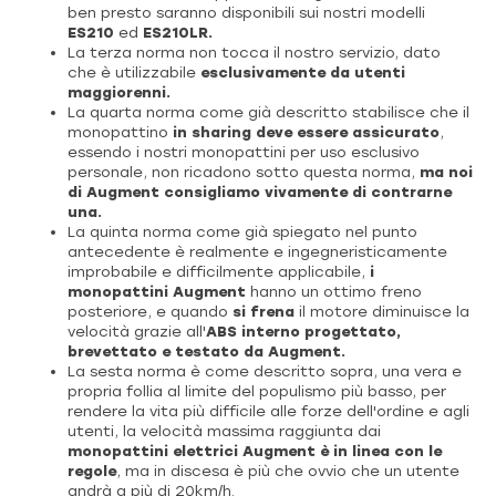
ben presto saranno disponibili sui nostri modelli
ES210
ed
ES210LR.
La terza norma non tocca il nostro servizio, dato
che è utilizzabile
esclusivamente da utenti
maggiorenni.
La quarta norma come già descritto stabilisce che il
monopattino
in sharing deve essere assicurato
,
essendo i nostri monopattini per uso esclusivo
personale, non ricadono sotto questa norma,
ma noi
di Augment consigliamo vivamente di contrarne
una.
La quinta norma come già spiegato nel punto
antecedente è realmente e ingegneristicamente
improbabile e difficilmente applicabile,
i
monopattini Augment
hanno un ottimo freno
posteriore, e quando
si frena
il motore diminuisce la
velocità grazie all'
ABS interno progettato,
brevettato e testato da Augment.
La sesta norma è come descritto sopra, una vera e
propria follia al limite del populismo più basso, per
rendere la vita più difficile alle forze dell'ordine e agli
utenti, la velocità massima raggiunta dai
monopattini elettrici Augment è in linea con le
regole
, ma in discesa è più che ovvio che un utente
andrà a più di 20km/h.