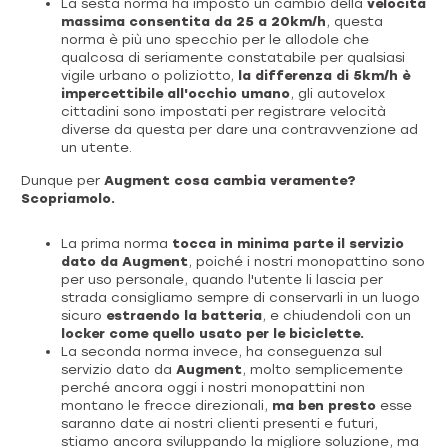
La sesta norma ha imposto un cambio della
velocità
massima consentita da 25 a 20km/h
, questa
norma è più uno specchio per le allodole che
qualcosa di seriamente constatabile per qualsiasi
vigile urbano o poliziotto,
la differenza di 5km/h è
impercettibile all'occhio umano
, gli autovelox
cittadini sono impostati per registrare velocità
diverse da questa per dare una contravvenzione ad
un utente.
Dunque per
Augment cosa cambia veramente?
Scopriamolo.
La prima norma
tocca in minima parte il servizio
dato da Augment
, poiché i nostri monopattino sono
per uso personale, quando l'utente li lascia per
strada consigliamo sempre di conservarli in un luogo
sicuro
estraendo la batteria
, e chiudendoli con un
locker come quello usato per le biciclette.
La seconda norma invece, ha conseguenza sul
servizio dato da
Augment
, molto semplicemente
perché ancora oggi i nostri monopattini non
montano le frecce direzionali,
ma ben presto
esse
saranno date ai nostri clienti presenti e futuri,
stiamo ancora sviluppando la migliore soluzione, ma