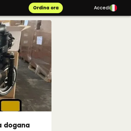
Ordina ora
Accedi
la dogana