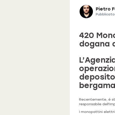
Pietro 
Pubblicato 
420 Mono
dogana 
L’Agenzi
operazio
deposito
bergama
Recentemente, è sta
responsabile dell'im
I monopattini elettr