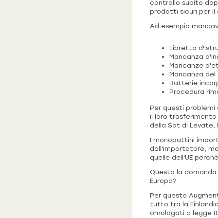
controllo subito dop
prodotti sicuri per 
Ad esempio mancav
Libretto d'istru
Mancanza d'ind
Mancanze d'et
Mancanza del 
Batterie inco
Procedura rimo
Per questi problemi 
il loro trasferiment
della Sot di Levate,
I monopattini import
dall'importatore, ma
quelle dell'UE perch
Questa la domanda d
Europa?
Per questo Augment.
tutto tra la Finlandi
omologati a legge It