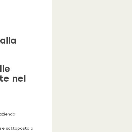
alla
lle
te nel
'azienda
rà e sottoposta a