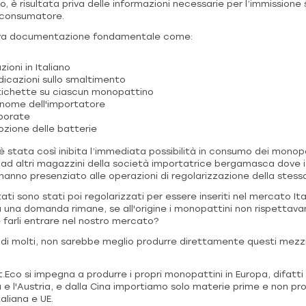
o, è risultata priva delle informazioni necessarie per l’immissione
il consumatore.
a documentazione fondamentale come:
zioni in Italiano
icazioni sullo smaltimento
ichette su ciascun monopattino
nome dell'importatore
rporate
zione delle batterie
è stata così inibita l’immediata possibilità in consumo dei monop
o ad altri magazzini della società importatrice bergamasca dove i
 hanno presenziato alle operazioni di regolarizzazione della stess
ati sono stati poi regolarizzati per essere inseriti nel mercato Ita
 una domanda rimane, se all'origine i monopattini non rispettavano
é farli entrare nel nostro mercato?
i molti, non sarebbe meglio produrre direttamente questi mezzi s
Eco si impegna a produrre i propri monopattini in Europa, difatt
a e l'Austria, e dalla Cina importiamo solo materie prime e non prod
aliana e UE.