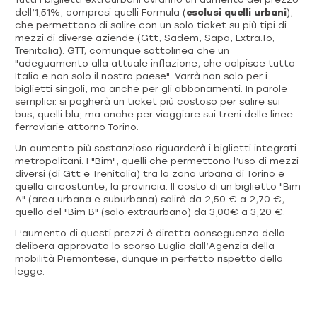
dell’1,51%, compresi quelli Formula (
esclusi quelli urbani
),
che permettono di salire con un solo ticket su più tipi di
mezzi di diverse aziende (Gtt, Sadem, Sapa, Extra.To,
Trenitalia). GTT, comunque sottolinea che un
"adeguamento alla attuale inflazione, che colpisce tutta
Italia e non solo il nostro paese". Varrà non solo per i
biglietti singoli, ma anche per gli abbonamenti. In parole
semplici: si pagherà un ticket più costoso per salire sui
bus, quelli blu; ma anche per viaggiare sui treni delle linee
ferroviarie attorno Torino.
Un aumento più sostanzioso riguarderà i biglietti integrati
metropolitani. I "Bim", quelli che permettono l’uso di mezzi
diversi (di Gtt e Trenitalia) tra la zona urbana di Torino e
quella circostante, la provincia. Il costo di un biglietto "Bim
A" (area urbana e suburbana) salirà da 2,50 € a 2,70 €,
quello del "Bim B" (solo extraurbano) da 3,00€ a 3,20 €.
L’aumento di questi prezzi è diretta conseguenza della
delibera approvata lo scorso Luglio dall’Agenzia della
mobilità Piemontese, dunque in perfetto rispetto della
legge.