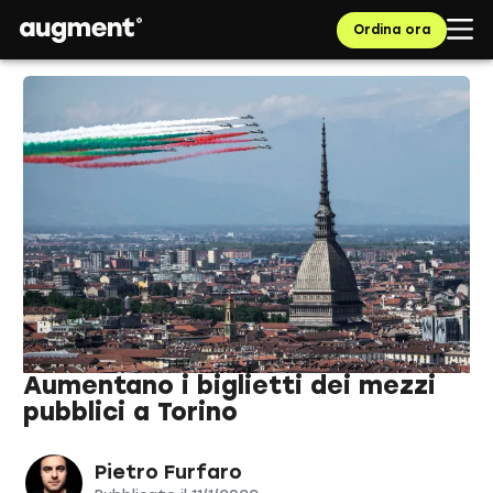
Ordina ora
Aumentano i biglietti dei mezzi
pubblici a Torino
Pietro Furfaro