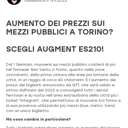
Pubblicato il
11/1/2022
AUMENTO DEI PREZZI SUI
MEZZI PUBBLICI A TORINO?
SCEGLI AUGMENT ES210!
Dal 1 Gennaio, muoversi sui mezzi pubblici costerà di più
nel Torinese. Non tanto a Torino, quanto nelle zone
circostanti, dalla prima cintura alle aree più lontane della
città, in un raggio di circa 40 chilometri. È l’aumento dei
prezzi dei biglietti annunciato da GTT, che sarà valido e
attivo dall'inizio del 2022 e coinvolgerà tutti i servizi
ferroviari e su ruota nell’area extraurbana della città più i
ticket "integrati", che permettono di muoversi tra Torino e
la sua provincia utilizzando più mezzi (bus, metro, treni)
con un unico biglietto.
Ma cosa cambia in particolare?
Tutti i biglietti extraurbani avranno un aumento del prezzo