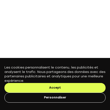
Les cookies personnalisent le contenu, les publicités et
analysent le trafic. Nous partageons des données avec des
partenaires publicitaires et analytiques pour une meilleure
expérience.
Accept
Personnaliser