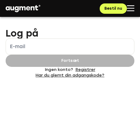
Navigated to App | augment.eco
Bestil nu
Log på
E-mail
Fortsæt
Ingen konto?
Registrer
Har du glemt din adgangskode?